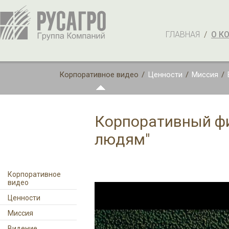
ГЛАВНАЯ
/
О К
Корпоративное видео
/
Ценности
/
Миссия
/
Корпоративный фил
людям"
Корпоративное
видео
Ценности
Миссия
Видение