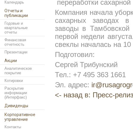
переработки сахарной 
Календарь
Отчеты и
Компания начала уборк
публикации
сахарных заводах в 
Годовые и
заводы в Тамбовской 
квартальные
отчеты
первой недели август
Финансовая
свеклы началась на 10
отчетность
Презентации
Подготовил:
Акции
Сергей Трибунский
Аналитическое
покрытие
Тел.: +7 495 363 1661
Котировки
Эл. адрес:
ir
@
rusagrog
Раскрытие
информации
<- назад в: Пресс-рели
(Интерфакс)
Дивиденды
Корпоративное
управление
Контакты