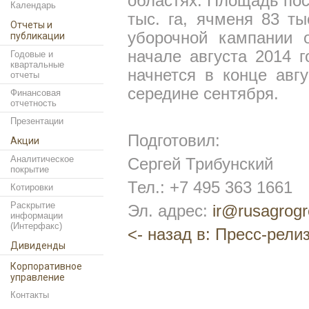
областях. Площадь пос
Календарь
тыс. га, ячменя 83 ты
Отчеты и
уборочной кампании 
публикации
начале августа 2014 г
Годовые и
квартальные
начнется в конце авгу
отчеты
середине сентября.
Финансовая
отчетность
Презентации
Подготовил:
Акции
Аналитическое
Сергей Трибунский
покрытие
Тел.: +7 495 363 1661
Котировки
Раскрытие
Эл. адрес:
ir@rusagrogr
информации
(Интерфакс)
<- назад в: Пресс-рели
Дивиденды
Корпоративное
управление
Контакты