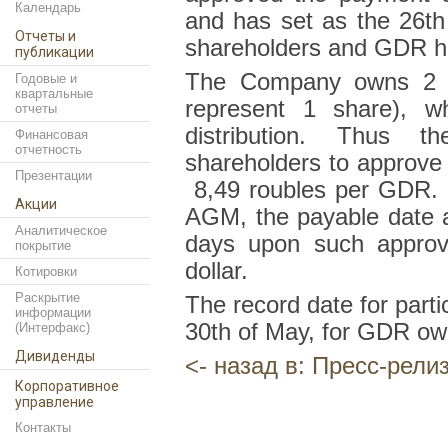
Календарь
and has set as the 26
th
Отчеты и
shareholders and GDR ho
публикации
The Company owns 2 
Годовые и
квартальные
represent 1 share), w
отчеты
distribution. Thus
Финансовая
отчетность
shareholders to approve
Презентации
8,49 roubles per GDR. I
Акции
AGM, the payable date an
Аналитическое
days upon such approva
покрытие
dollar.
Котировки
Раскрытие
The record date for parti
информации
30
th
of May, for GDR own
(Интерфакс)
Дивиденды
<- назад в: Пресс-рели
Корпоративное
управление
Контакты