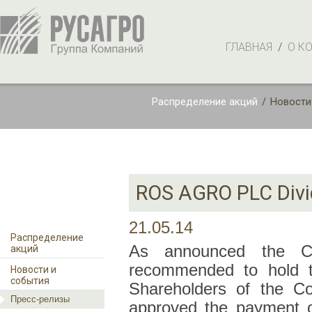
ГЛАВНАЯ
/
О К
Распределение акций
/
Новости
ROS AGRO PLC Divi
21.05.14
Распределение
As announced the Co
акций
recommended to hold t
Новости и
события
Shareholders of the 
Пресс-релизы
approved the payment o