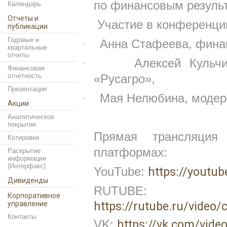
по финансовым результа
Календарь
Отчеты и
Участие в конференци
публикации
Годовые и
·
Анна Стафеева, фина
квартальные
отчеты
·
Алексей Кульч
Финансовая
отчетность
«Русагро»,
Презентации
· Мая Нелюбина
, моде
Акции
Аналитическое
покрытие
Прямая трансляция
Котировки
платформах:
Раскрытие
информации
(Интерфакс)
https://youtu
YouTube:
Дивиденды
RUTUBE:
Корпоративное
https://rutube.ru/vide
управление
Контакты
https://vk.com/vid
VK: