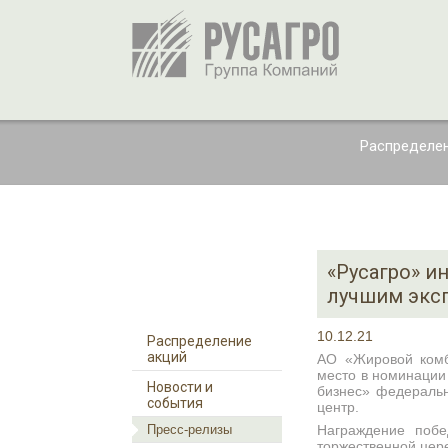
Распределен
«Русагро» и
лучшим экс
10.12.21
Распределение
акций
АО «Жировой комб
место в номинации
Новости и
бизнес» федеральн
события
центр.
Пресс-релизы
Награждение поб
торжественной цер