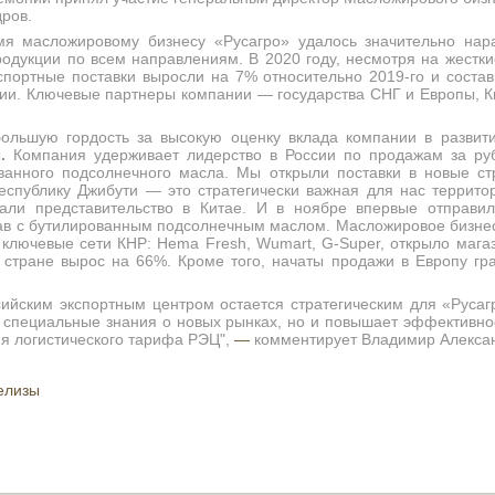
ров.
я масложировому бизнесу «Русагро» удалось значительно нара
родукции по всем направлениям. В 2020 году, несмотря на жестк
кспортные поставки выросли на 7% относительно 2019-го и соста
ции. Ключевые партнеры компании — государства СНГ и Европы, К
льшую гордость за высокую оценку вклада компании в развити
ы
.
Компания удерживает лидерство в России по продажам за ру
анного подсолнечного масла. Мы открыли поставки в новые ст
еспублику Джибути — это стратегически важная для нас территор
али представительство в Китае. И в ноябре впервые отправи
ав с бутилированным подсолнечным маслом. Масложировое бизне
 ключевые сети КНР: Hema Fresh, Wumart, G-Super, открыло мага
 стране вырос на 66%. Кроме того, начаты продажи в Европу гр
сийским экспортным центром остается стратегическим для «Русаг
т специальные знания о новых рынках, но и повышает эффективно
ия логистического тарифа РЭЦ",
—
комментирует Владимир Алекса
релизы