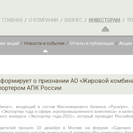
ГЛАВНАЯ
/
О КОМПАНИИ
/
БИЗНЕС
/
ИНВЕСТОРАМ
/
ТЕ
ие акций
/
Новости и события
/
Отчеты и публикации
/
Акции
нформирует о признании АО «Жировой комбин
портером АПК России
инат», входящий в состав Масложирового бизнеса «Русагро», 
 «Экспортер года в сфере агропромышленного комплекса» в катег
ого конкурса «Экспортер года-2021», который проводит Российск
едителей прошло 10 декабря в Москве на форуме «Сделано 
емонии принял участие генеральный директор Масложирового бизн