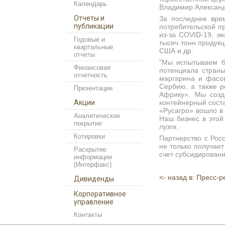
Календарь
Владимир Александ
Отчеты и
За последнее врем
публикации
потребительской п
из-за
COVID
-19, э
Годовые и
тысяч тонн продук
квартальные
США и др.
отчеты
"Мы испытываем бо
Финансовая
потенциала стран
отчетность
маргарина и фасов
Сербию, а также р
Презентации
Африку». Мы созд
Акции
контейнерный сост
«Русагро» вошло в
Аналитическое
Наш бизнес в этой
покрытие
лузги.
Котировки
Партнерство с Рос
не только получае
Раскрытие
счет субсидирован
информации
(Интерфакс)
<- назад в: Пресс-
Дивиденды
Корпоративное
управление
Контакты