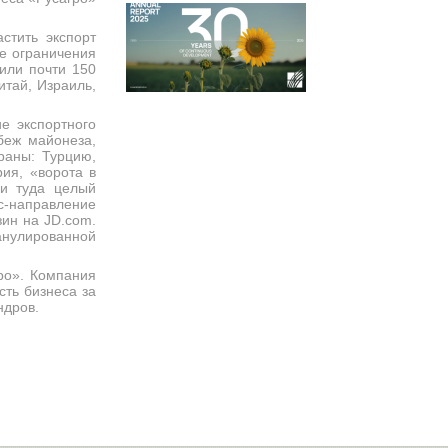
стить экспорт
ие ограничения
вили почти 150
итай, Израиль,
е экспортного
беж майонеза,
раны: Турцию,
ия, «ворота в
ли туда целый
с-направление
зин на JD.com.
анулированной
ро». Компания
сть бизнеса за
ндров.