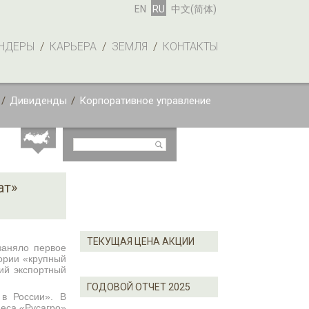
EN
RU
中文(简体)
НДЕРЫ
/
КАРЬЕРА
/
ЗЕМЛЯ
/
КОНТАКТЫ
/
Дивиденды
/
Корпоративное управление
ат»
ТЕКУЩАЯ ЦЕНА АКЦИИ
заняло первое
ории «крупный
ий экспортный
ГОДОВОЙ ОТЧЕТ 2025
в России». В
еса «Русагро»