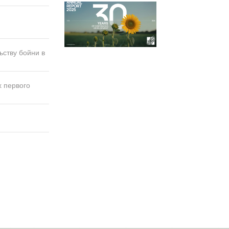
ьству бойни в
х первого