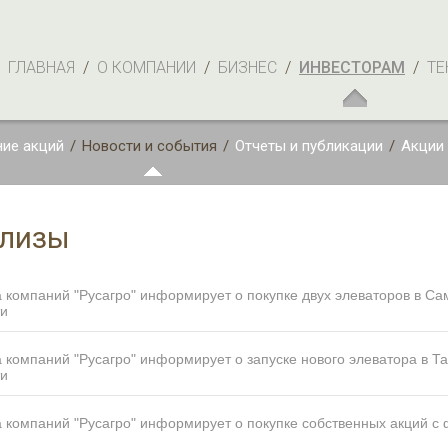
ГЛАВНАЯ
/
О КОМПАНИИ
/
БИЗНЕС
/
ИНВЕСТОРАМ
/
ТЕ
ие акций
/
Новости и события
/
Отчеты и публикации
/
Акции
елизы
 компаний "Русагро" информирует о покупке двух элеваторов в Са
ти
 компаний "Русагро" информирует о запуске нового элеватора в Т
ти
 компаний "Русагро" информирует о покупке собственных акций с