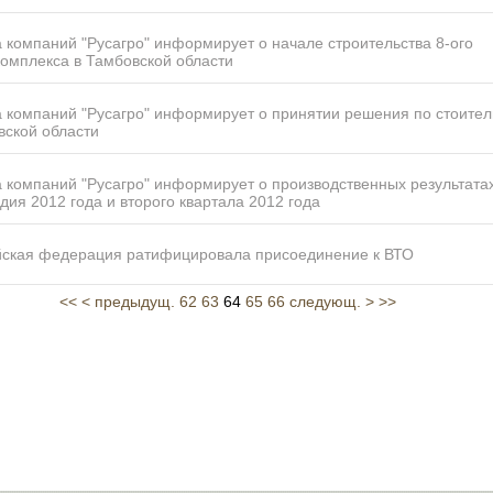
 компаний "Русагро" информирует о начале строительства 8-ого
омплекса в Тамбовской области
 компаний "Русагро" информирует о принятии решения по стоител
вской области
 компаний "Русагро" информирует о производственных результата
дия 2012 года и второго квартала 2012 года
йская федерация ратифицировала присоединение к ВТО
<<
< предыдущ.
62
63
64
65
66
следующ. >
>>