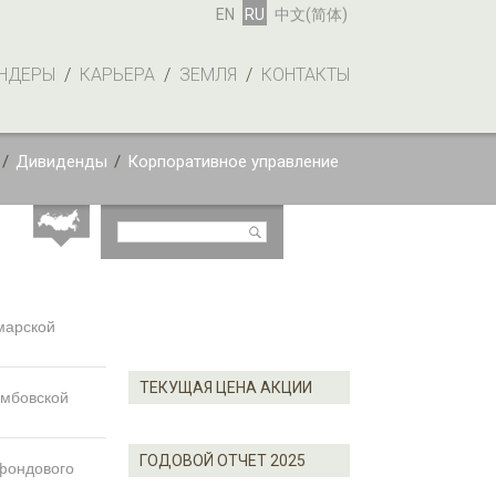
EN
RU
中文(简体)
НДЕРЫ
/
КАРЬЕРА
/
ЗЕМЛЯ
/
КОНТАКТЫ
/
Дивиденды
/
Корпоративное управление
марской
ТЕКУЩАЯ ЦЕНА АКЦИИ
амбовской
ГОДОВОЙ ОТЧЕТ 2025
 фондового