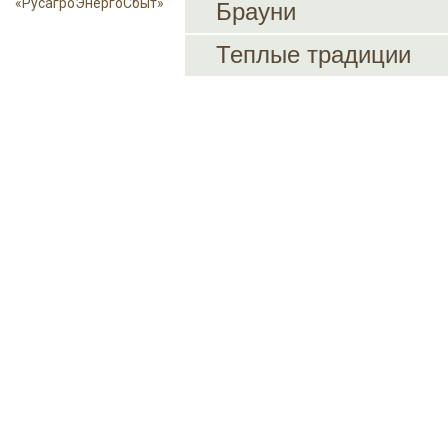
«РусагроЭнергоСбыт»
Брауни
Теплые традиции