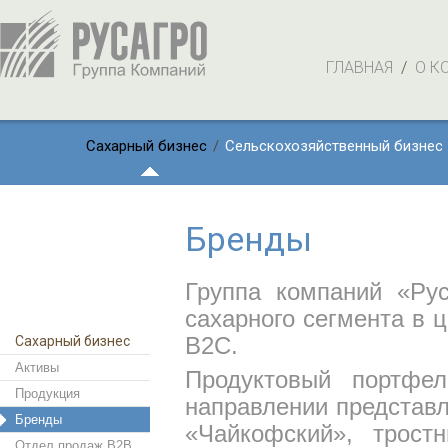
ГЛАВНАЯ
/
О К
Сахарный бизнес
/
Сельскохозяйственный бизнес
Бренды
Группа компаний «Рус
сахарного сегмента в 
Сахарный бизнес
B2C.
Активы
Продуктовый портфе
Продукция
направлении представл
Бренды
«Чайкофский», трост
Отдел продаж B2B