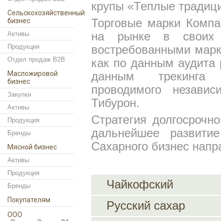
крупы «Теплые традиц
Сельскохозяйственный
бизнес
Торговые марки Комп
Активы
на рынке в своих 
Продукция
востребованными марк
Отдел продаж B2B
как по данным аудита р
Масложировой
данным трекинга п
бизнес
проводимого независ
Закупки
Тибурон.
Активы
Стратегия долгосрочно
Продукция
дальнейшее развити
Бренды
Сахарного бизнес напр
Мясной бизнес
Активы
Продукция
Чайкофский
Бренды
Покупателям
Русский сахар
ООО