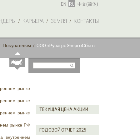
EN
RU
中文(简体)
НДЕРЫ
/
КАРЬЕРА
/
ЗЕМЛЯ
/
КОНТАКТЫ
/
Покупателям
/
ООО «РусагроЭнергоСбыт»
треннем рынке
треннем рынке
ТЕКУЩАЯ ЦЕНА АКЦИИ
треннем рынке
ннем рынке РФ
ГОДОВОЙ ОТЧЕТ 2025
на внутреннем