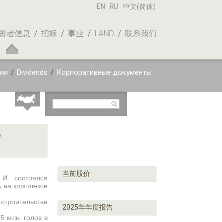
EN
RU
中文(简体)
资者信息
/
招标
/
事业
/
LAND
/
联系我们
ии
/
Dividends
/
Корпоративные документы
о
当前股价
 И. состоялся
 на комплексе
строительства
2025年年度报告
5 млн. голов в