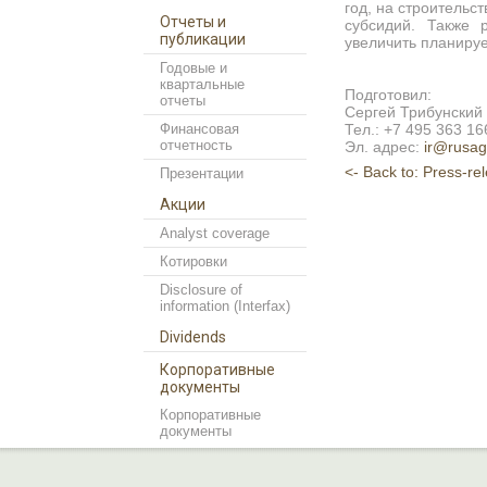
год, на строительс
Отчеты и
субсидий. Также 
публикации
увеличить планиру
Годовые и
квартальные
Подготовил:
отчеты
Сергей Трибунский
Финансовая
Тел.: +7 495 363 16
отчетность
Эл. адрес:
ir@rusag
<- Back to: Press-re
Презентации
Акции
Analyst coverage
Котировки
Disclosure of
information (Interfax)
Dividends
Корпоративные
документы
Корпоративные
документы