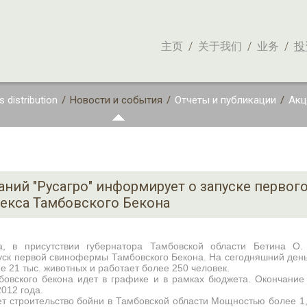
主页
/
关于我们
/
业务
/
投
 distribution
/
Новости и события
/
Отчеты и публикации
/
Акц
аний "Русагро" информирует о запуске первог
екса Тамбовского Бекона
, в присутствии губернатора Тамбовской области Бетина О.
уск первой свинофермы Тамбовского Бекона. На сегодняшний день
е 21 тыс. животных и работает более 250 человек.
бовского бекона идет в графике и в рамках бюджета. Окончание 
2012 года.
т строительство бойни в Тамбовской области Мощностью более 1,