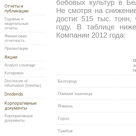
бобовых культур в Бе
Отчеты и
Не смотря на снижени
публикации
достиг 515 тыс. тонн
Годовые и
квартальные
году. В таблице ниж
отчеты
Компании 2012 года:
Финансовая
отчетность
Презентации
Акции
О
Analyst coverage
з
т
Котировки
Disclosure of
Белгород
information (Interfax)
Озимая пшеница
Dividends
Корпоративные
Ячмень
документы
Корпоративные
Горох
документы
Тамбов