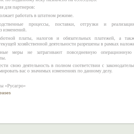
я для партнеров:
олжает работать в штатном режиме.
одственные процессы, поставки, отгрузки и реализаци
з изменений.
аботной платы, налогов и обязательных платежей, а так
текущей хозяйственной деятельности разрешены в рамках налож
ьные меры не затрагивают повседневную операционную 
пы.
сти свою деятельность в полном соответствии с законодатель
ировать вас о значимых изменениях по данному делу.
пы «Русагро»
leases