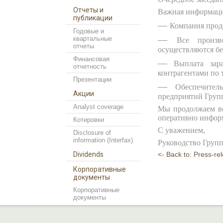
Отчеты и
Важная информаци
публикации
—
Компания прод
Годовые и
—
квартальные
Все произв
отчеты
осуществляются бе
Финансовая
—
Выплата зар
отчетность
контрагентами по 
Презентации
—
Обеспечител
Акции
предприятий Груп
Analyst coverage
Мы продолжаем ве
оперативно информ
Котировки
С уважением,
Disclosure of
information (Interfax)
Руководство Груп
Dividends
<- Back to: Press-re
Корпоративные
документы
Корпоративные
документы