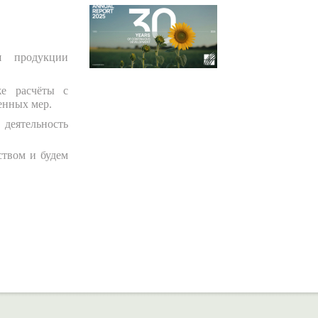
я продукции
же расчёты с
енных мер.
деятельность
ством и будем