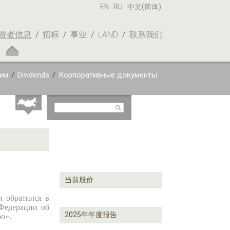
EN
RU
中文(简体)
资者信息
/
招标
/
事业
/
LAND
/
联系我们
ии
/
Dividends
/
Корпоративные документы
当前股价
и обратился в
Федерации об
2025年年度报告
о».