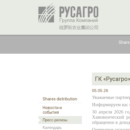
Shares
ГК «Русагро
05.05.26
Уважаемые партне
Shares distribution
Информируем вас о
Новости и
30 апреля 2026 г
события
Хамовнический ра
Пресс-релизы
обращении в доход
Календарь
Очередное заседан