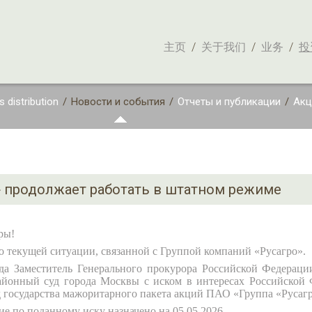
主页
/
关于我们
/
业务
/
投
 distribution
/
Новости и события
/
Отчеты и публикации
/
Акц
» продолжает работать в штатном режиме
ры!
 текущей ситуации, связанной с Группой компаний «Русагро».
ода Заместитель Генерального прокурора Российской Федераци
йонный суд города Москвы с иском в интересах Российской 
 государства мажоритарного пакета акций ПАО «Группа «Русагр
ие по поданному иску назначено на 05.05.2026.