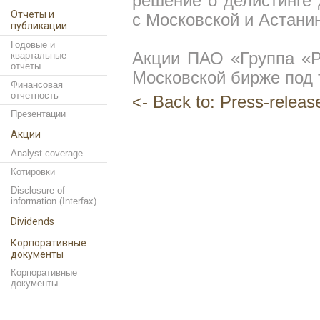
решение о делистинге 
Отчеты и
c Московской и Астани
публикации
Годовые и
Акции ПАО «Группа «Р
квартальные
отчеты
Московской бирже под
Финансовая
отчетность
<- Back to: Press-releas
Презентации
Акции
Analyst coverage
Котировки
Disclosure of
information (Interfax)
Dividends
Корпоративные
документы
Корпоративные
документы